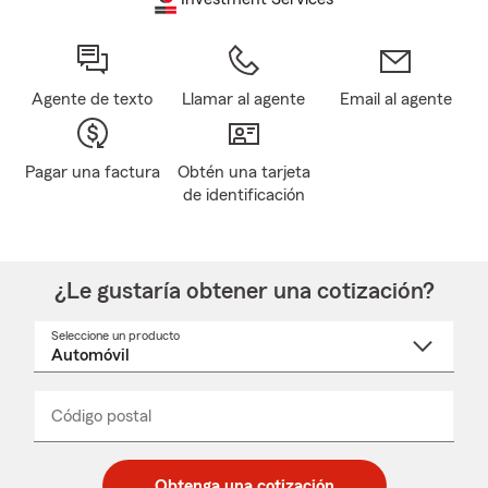
Agente de texto
Llamar al agente
Email al agente
Pagar una factura
Obtén una tarjeta
de identificación
¿Le gustaría obtener una cotización?
Seleccione un producto
Seleccione
un
nombre
de
producto
del
Código postal
Ingresa
Ingresa
_____
menú
un
un
desplegable
código
código
postal
postal
Obtenga una cotización