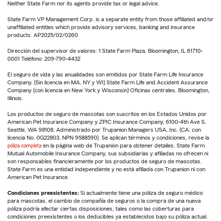
Neither State Farm nor its agents provide tax or legal advice.
State Farm VP Management Corp. is a separate entity from those affiliated and/or
unaffiliated entities which provide advisory services, banking and insurance
products. AP2025/02/0260
Dirección del supervisor de valores: 1 State Farm Plaza, Bloomington, IL 61710-
0001 Teléfono: 209-790-4432
El seguro de vida y las anualidades son emitidos por State Farm Life Insurance
Company. (Sin licencia en MA, NY y WI) State Farm Life and Accident Assurance
Company (con licencia en New York y Wisconsin) Oficinas centrales, Bloomington,
Illinois.
Los productos de seguro de mascotas son suscritos en los Estados Unidos por
American Pet Insurance Company y ZPIC Insurance Company, 6100-4th Ave S,
Seattle, WA 98108. Administrado por Trupanion Managers USA, Inc. (CA: con
licencia No. 0G22803, NPN 9588590). Se aplican términos y condiciones, revise la
póliza completa
en la página web de Trupanion para obtener detalles. State Farm
Mutual Automobile Insurance Company, sus subsidiarias y afiliadas no ofrecen ni
son responsables financieramente por los productos de seguro de mascotas.
State Farm es una entidad independiente y no está afiliada con Trupanion ni con
American Pet Insurance.
Condiciones preexistentes:
Si actualmente tiene una póliza de seguro médico
para mascotas, el cambio de compañía de seguros o la compra de una nueva
póliza podría afectar ciertas disposiciones, tales como las coberturas para
condiciones preexistentes o los deducibles ya establecidos bajo su póliza actual.