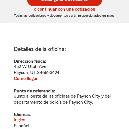
de
de
5
5
o continuar con una cotización
dígitos
dígitos
Todas las cotizaciones y documentos serán proporcionados en inglés.
Detalles de la oficina:
Dirección física:
452 W Utah Ave
Payson
,
UT
84651-3424
Cómo llegar
Punto de referencia:
Justo al oeste de las oficinas de Payson City y del
departamento de policía de Payson City.
Idiomas:
Inglés
Español