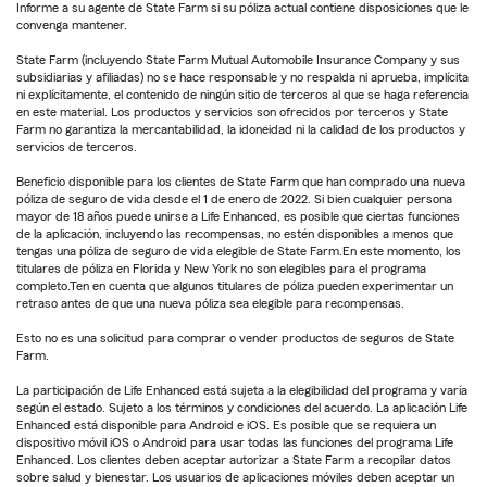
Informe a su agente de State Farm si su póliza actual contiene disposiciones que le
convenga mantener.
State Farm (incluyendo State Farm Mutual Automobile Insurance Company y sus
subsidiarias y afiliadas) no se hace responsable y no respalda ni aprueba, implícita
ni explícitamente, el contenido de ningún sitio de terceros al que se haga referencia
en este material. Los productos y servicios son ofrecidos por terceros y State
Farm no garantiza la mercantabilidad, la idoneidad ni la calidad de los productos y
servicios de terceros.
Beneficio disponible para los clientes de State Farm que han comprado una nueva
póliza de seguro de vida desde el 1 de enero de 2022. Si bien cualquier persona
mayor de 18 años puede unirse a Life Enhanced, es posible que ciertas funciones
de la aplicación, incluyendo las recompensas, no estén disponibles a menos que
tengas una póliza de seguro de vida elegible de State Farm.En este momento, los
titulares de póliza en Florida y New York no son elegibles para el programa
completo.Ten en cuenta que algunos titulares de póliza pueden experimentar un
retraso antes de que una nueva póliza sea elegible para recompensas.
Esto no es una solicitud para comprar o vender productos de seguros de State
Farm.
La participación de Life Enhanced está sujeta a la elegibilidad del programa y varía
según el estado. Sujeto a los términos y condiciones del acuerdo. La aplicación Life
Enhanced está disponible para Android e iOS. Es posible que se requiera un
dispositivo móvil iOS o Android para usar todas las funciones del programa Life
Enhanced. Los clientes deben aceptar autorizar a State Farm a recopilar datos
sobre salud y bienestar. Los usuarios de aplicaciones móviles deben aceptar un