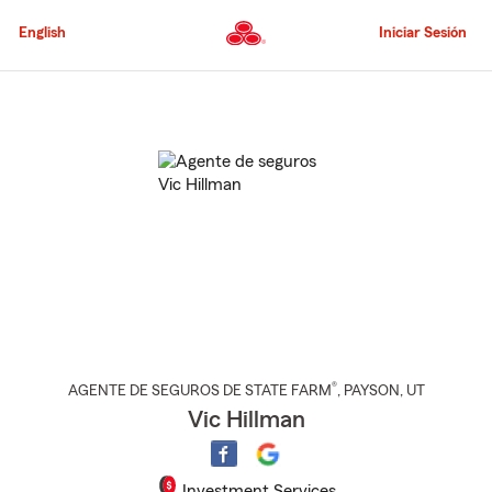
Pasar
al
English
Iniciar Sesión
contenido
principal
Comienzo
del
contenido
principal
®
AGENTE DE SEGUROS DE STATE FARM
,
PAYSON
, UT
Vic Hillman
Investment Services